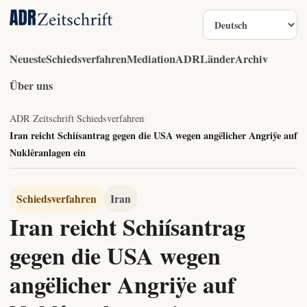
Sprache
Neueste
Schiedsverfahren
Mediation
ADR
Länder
Archiv
Über uns
ADR Zeitschrift
/
Schiedsverfahren
/
Iran reicht Schiísantrag gegen die USA wegen angëlicher Angriÿe auf
Nuklêranlagen ein
Schiedsverfahren
Iran
Iran reicht Schiísantrag
gegen die USA wegen
angëlicher Angriÿe auf