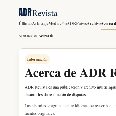
Últimas
Arbitraje
Mediación
ADR
Países
Archivo
Acerca 
Acerca de
ADR Revista
/
Información
Acerca de ADR R
ADR Revista es una publicación y archivo multilingüe 
desarrollos de resolución de disputas.
Las historias se agrupan entre idiomas, se reescriben en
fuentes originales.