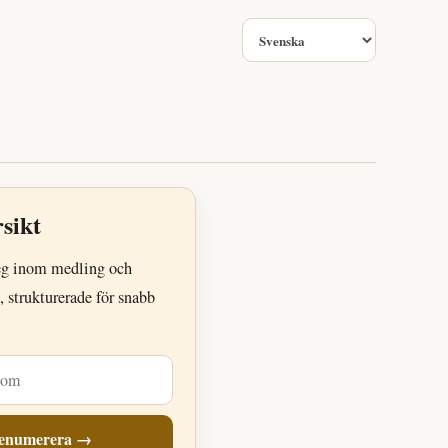
Språk
sikt
eg inom medling och
, strukturerade för snabb
enumerera →