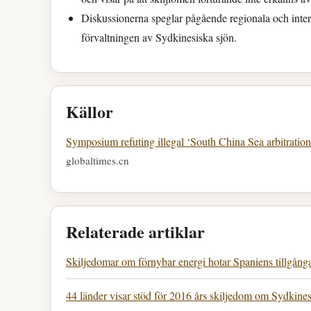
Diskussionerna speglar pågående regionala och inter
förvaltningen av Sydkinesiska sjön.
Källor
Symposium refuting illegal ‘South China Sea arbitratio
globaltimes.cn
Relaterade artiklar
Skiljedomar om förnybar energi hotar Spaniens tillgång
44 länder visar stöd för 2016 års skiljedom om Sydkines