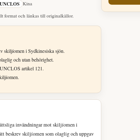
UNCLOS
Kina
lt format och länkas till originalkällor.
 skiljíomen i Sydkinesiska sjön.
olaglig och utan behörighet.
av UNCLOS artikel 121.
kiljíomen.
ättsliga invändningar mot skiljíomen i
rätt beskrev skiljíomen som olaglig och uppgav