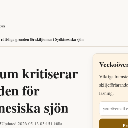
oss
ättsliga grunden för skiljíomen i Sydkinesiska sjön
Veckoöver
um kritiserar
Viktiga framst
den för
skiljeförfarande
läsning.
nesiska sjön
E-postadress
5
Updated
2026-05-13 03:15
1 källa
Pr