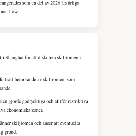
rangerades som en del av 2026 års årliga
ional Law.
t i Shanghai för att diskutera skiljíomen i
 fortsatt bemötande av skiljíomen, som
rande.
len gjorde godtyckliga och alltför restriktiva
iva ekonomiska zoner.
känner skiljíomen och anser att eventuella
ig grund.