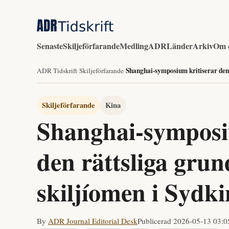
Senaste
Skiljeförfarande
Medling
ADR
Länder
Arkiv
Om 
Shanghai-symposium kritiserar den r
ADR Tidskrift
/
Skiljeförfarande
/
Skiljeförfarande
Kina
Shanghai-symposi
den rättsliga grun
skiljíomen i Sydki
By
ADR Journal Editorial Desk
Publicerad
2026-05-13 03:0