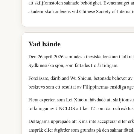
att skiljíomstolen saknade behörighet. Evenemanget ar
akademiska konferens vid Chinese Society of Internat
Vad hände
Den 26 april 2026 samlades kinesiska forskare i folkrät
Sydkinesiska sjön, som fattades tio år tidigare.
Föreläsare, däribland Wu Shicun, betonade behovet av
beskrevs som ett resultat av Filippinernas ensidiga age
Flera experter, som Lei Xiaolu, hävdade att skiljíomsto
tolkningar av UNCLOS artikel 121 om öar och exklus
Deltagarna upprepade att Kina inte accepterar eller er
anspråk eller åtgärder som grundas på den saknar rättsl