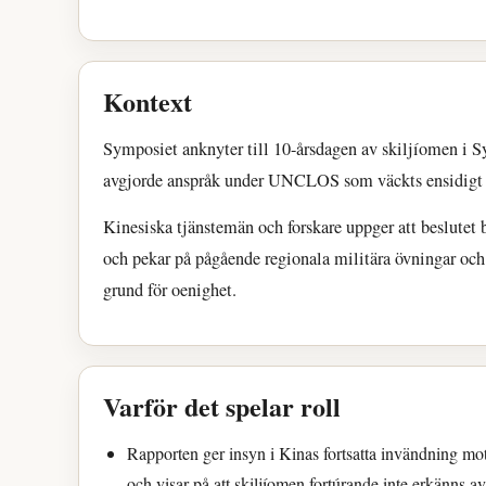
Kontext
Symposiet anknyter till 10-årsdagen av skiljíomen i S
avgjorde anspråk under UNCLOS som väckts ensidigt 
Kinesiska tjänstemän och forskare uppger att beslutet bå
och pekar på pågående regionala militära övningar och 
grund för oenighet.
Varför det spelar roll
Rapporten ger insyn i Kinas fortsatta invändning mo
och visar på att skiljíomen fortúrande inte erkänns a