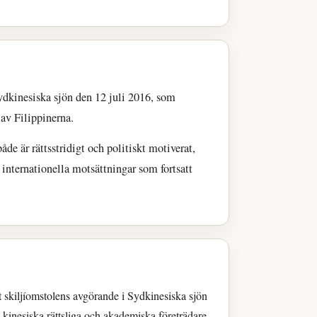
ydkinesiska sjön den 12 juli 2016, som
av Filippinerna.
de är rättsstridigt och politiskt motiverat,
internationella motsättningar som fortsatt
t skiljíomstolens avgörande i Sydkinesiska sjön
v kinesiska rättsliga och akademiska företrädare.